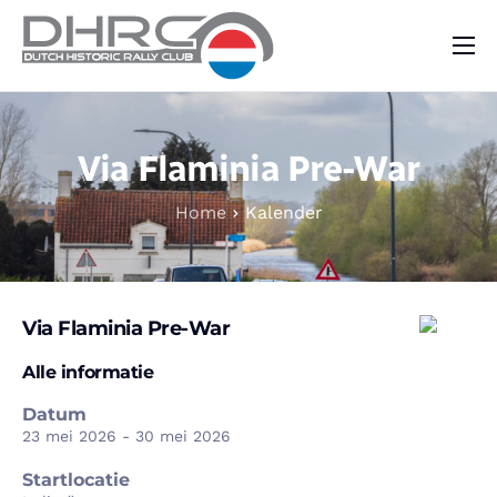
DHRC
Kalender
Via Flaminia Pre-War
Vraag & Aanbod
Home
Kalender
Nieuws
Contact
Via Flaminia Pre-War
Alle informatie
Datum
23 mei 2026 - 30 mei 2026
Startlocatie