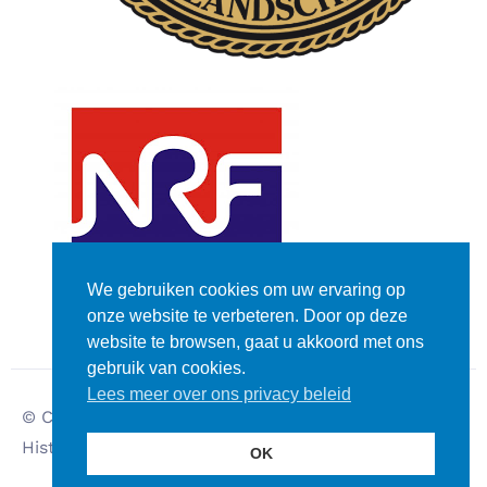
We gebruiken cookies om uw ervaring op
onze website te verbeteren. Door op deze
website te browsen, gaat u akkoord met ons
gebruik van cookies.
Lees meer over ons privacy beleid
© Copyright – Dutch
Disclaimer
Historic Rally Club
Privacy verklaring
OK