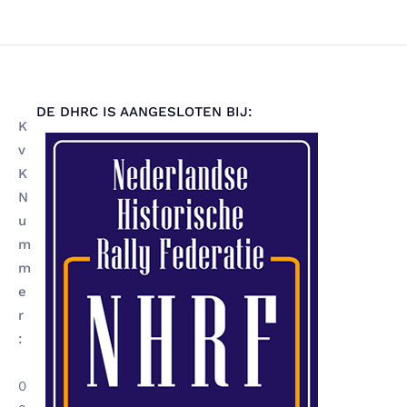
DE DHRC IS AANGESLOTEN BIJ:
K
v
K
N
u
m
m
e
r
:
0