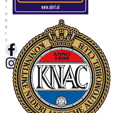
9
1
0
6
8
1
3