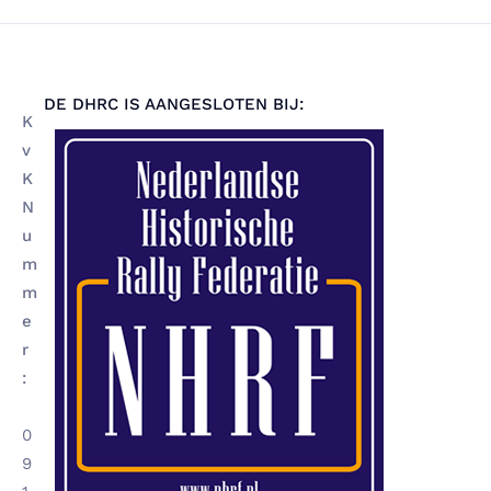
DE DHRC IS AANGESLOTEN BIJ:
K
v
K
N
u
m
m
e
r
:
0
9