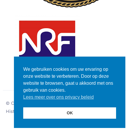
We gebruiken cookies om uw ervaring op
onze website te verbeteren. Door op deze
website te browsen, gaat u akkoord met ons
gebruik van cookies.
Lees meer over ons privacy beleid
© Copyright – Dutch
Disclaimer
Historic Rally Club
Privacy verklaring
OK