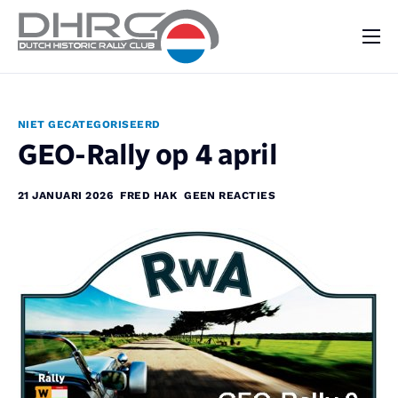
DHRC
Kalender
NIET GECATEGORISEERD
Vraag & Aanbod
GEO-Rally op 4 april
Nieuws
21 JANUARI 2026
FRED HAK
GEEN REACTIES
Contact