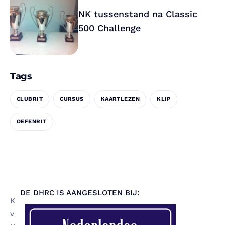
NK tussenstand na Classic
500 Challenge
Tags
CLUBRIT
CURSUS
KAARTLEZEN
KLIP
OEFENRIT
DE DHRC IS AANGESLOTEN BIJ:
K
v