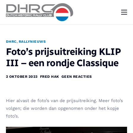
DHRC
Kalender
DHRC
,
RALLYNIEUWS
Vraag & Aanbod
Foto’s prijsuitreiking KLIP
Nieuws
III – een rondje Classique
Contact
2 OKTOBER 2023
FRED HAK
GEEN REACTIES
Hier alvast de foto’s van de prijsuitreiking. Meer foto’s
volgen; die worden dan opgenomen onder het kopje
foto’s.