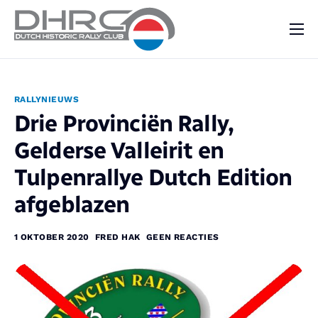
DHRC
Kalender
RALLYNIEUWS
Vraag & Aanbod
Drie Provinciën Rally,
Nieuws
Gelderse Valleirit en
Contact
Tulpenrallye Dutch Edition
afgeblazen
1 OKTOBER 2020
FRED HAK
GEEN REACTIES