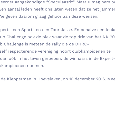
 eerder aangekondigde “Speculaasrit”. Maar u mag hem o
 Een aantal leden heeft ons laten weten dat ze het jamme
We geven daarom graag gehoor aan deze wensen.
xpert-, een Sport- en een Tourklasse. En behalve een leuk
Club Challenge ook de plek waar de top drie van het NK 20
b Challenge is meteen de rally die de DHRC-
zelf respecterende vereniging hoort clubkampioenen te
an óók in het leven geroepen: de winnaars in de Expert-
ubkampioenen noemen.
Hotel de Klepperman in Hoevelaken, op 10 december 2016. Me