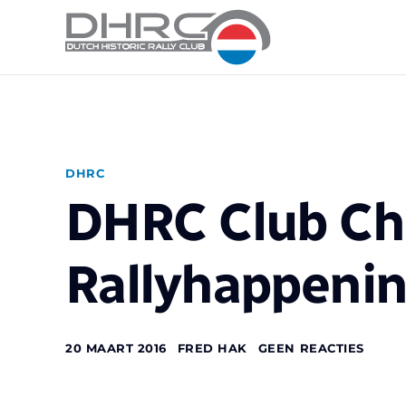
DHRC
DHRC Club Ch
Rallyhappeni
20 MAART 2016
FRED HAK
GEEN REACTIES