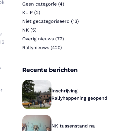
ok
Geen categorie
(4)
r
KLIP
(2)
Niet gecategoriseerd
(13)
NK
(5)
e
Overig nieuws
(72)
16
Rallynieuws
(420)
,
Recente berichten
er
Inschrijving
Rallyhappening geopend
NK tussenstand na