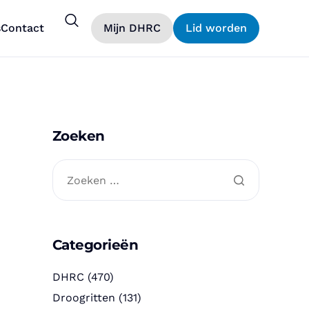
s
Contact
Mijn DHRC
Lid worden
Zoeken
Categorieën
DHRC
(470)
Droogritten
(131)