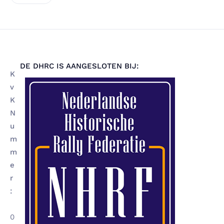
DE DHRC IS AANGESLOTEN BIJ:
K
v
K
N
u
m
m
e
r
:
0