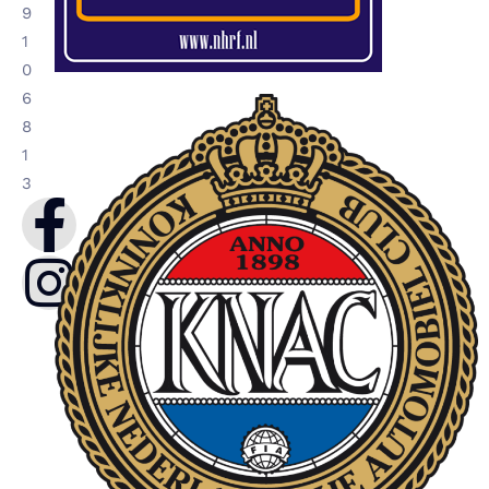
9
1
0
6
8
1
3