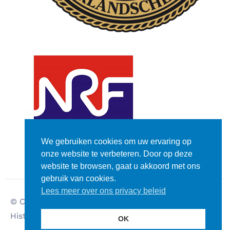
We gebruiken cookies om uw ervaring op
onze website te verbeteren. Door op deze
website te browsen, gaat u akkoord met ons
gebruik van cookies.
Lees meer over ons privacy beleid
© Copyright – Dutch
Disclaimer
Historic Rally Club
Privacy verklaring
OK