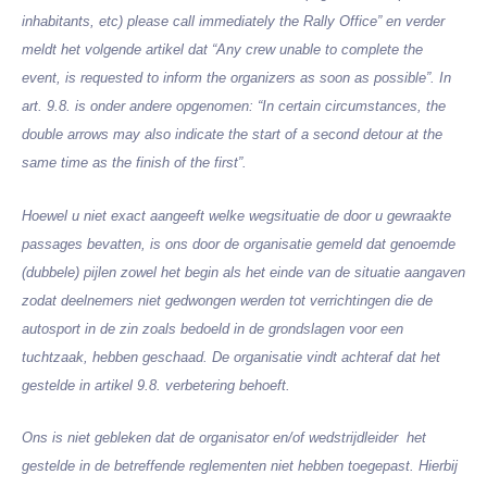
inhabitants, etc) please call immediately the Rally Office”
en verder
meldt het volgende artikel dat
“Any crew unable to complete the
event, is requested to inform the organizers as soon as possible”.
In
art. 9.8. is onder andere opgenomen:
“In certain circumstances, the
double arrows may also indicate the start of a second detour at the
same time as the finish of the first”.
Hoewel u niet exact aangeeft welke wegsituatie de door u gewraakte
passages bevatten, is ons door de organisatie gemeld dat genoemde
(dubbele) pijlen zowel het begin als het einde van de situatie aangaven
zodat deelnemers niet gedwongen werden tot verrichtingen die de
autosport in de zin zoals bedoeld in de grondslagen voor een
tuchtzaak, hebben geschaad. De organisatie vindt achteraf dat het
gestelde in artikel 9.8. verbetering behoeft.
Ons is niet gebleken dat de organisator en/of wedstrijdleider
het
gestelde in de betreffende reglementen niet hebben toegepast. Hierbij