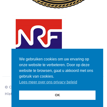
We gebruiken cookies om uw ervaring op
onze website te verbeteren. Door op deze
website te browsen, gaat u akkoord met ons
gebruik van cookies.
Lees meer over ons privacy beleid
© Copyright – Dutch
Disclaimer
Historic Rally Club
Privacy verklaring
OK