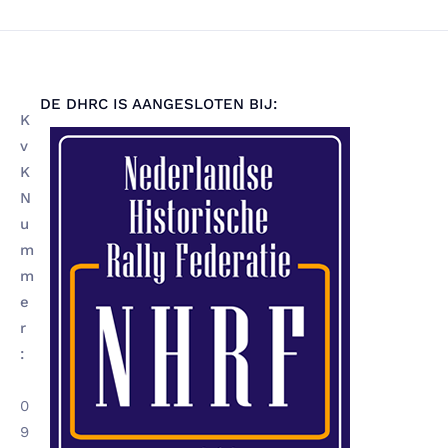
DE DHRC IS AANGESLOTEN BIJ:
K
v
K
N
u
m
m
e
r
:
0
9