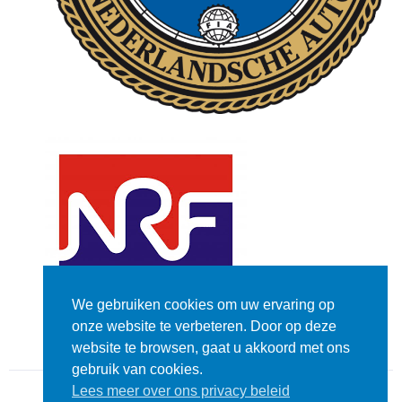
We gebruiken cookies om uw ervaring op
onze website te verbeteren. Door op deze
website te browsen, gaat u akkoord met ons
gebruik van cookies.
Lees meer over ons privacy beleid