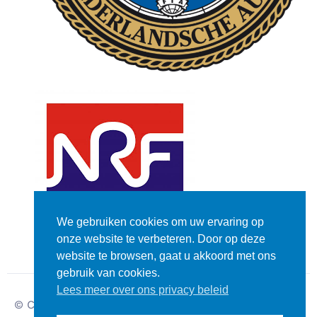
We gebruiken cookies om uw ervaring op
onze website te verbeteren. Door op deze
website te browsen, gaat u akkoord met ons
gebruik van cookies.
Lees meer over ons privacy beleid
© Copyright – Dutch
Disclaimer