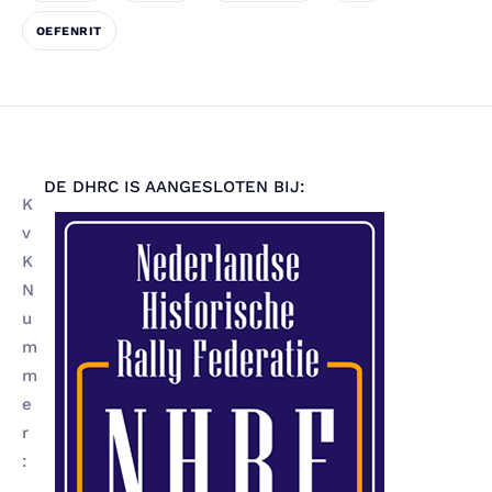
OEFENRIT
DE DHRC IS AANGESLOTEN BIJ:
K
v
K
N
u
m
m
e
r
: