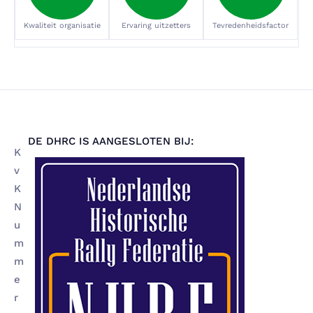
Kwaliteit organisatie
Ervaring uitzetters
Tevredenheidsfactor
DE DHRC IS AANGESLOTEN BIJ:
K
v
K
N
u
m
m
e
r