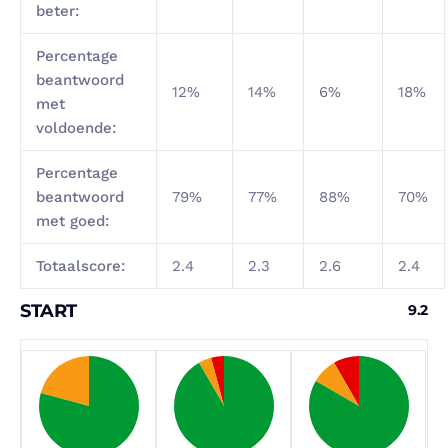
beter:
Percentage
beantwoord
12%
14%
6%
18%
met
voldoende:
Percentage
beantwoord
79%
77%
88%
70%
met goed:
Totaalscore:
2.4
2.3
2.6
2.4
START
9.2