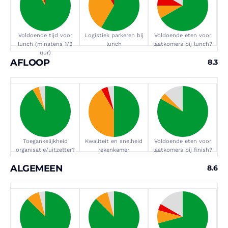
Voldoende tijd voor
Logistiek parkeren bij
Voldoende eten voor
lunch (minstens 1/2
lunch
laatkomers bij lunch?
uur)
AFLOOP
8.3
Toegankelijkheid
Kwaliteit en snelheid
Voldoende eten voor
organisatie/uitzetter?
rekenkamer
laatkomers bij finish?
ALGEMEEN
8.6