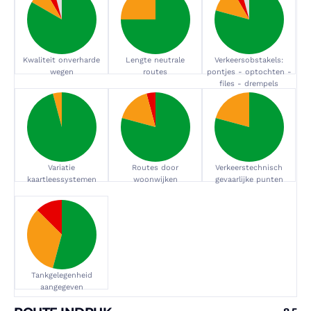
Kwaliteit onverharde
Lengte neutrale
Verkeersobstakels:
wegen
routes
pontjes - optochten -
files - drempels
Variatie
Routes door
Verkeerstechnisch
kaartleessystemen
woonwijken
gevaarlijke punten
Tankgelegenheid
aangegeven