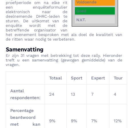
Voldoende
proefperiode om na elke rit
een enquêteformulier
Goed
elektronisch naar de
deelnemende DHRC-leden te
N.V.T.
sturen. De uitkomst van de
enquête wordt met de
betreffende organisator van
het evenement besproken met als doel de kwaliteit van
de ritten waar nodig te verbeteren.
Samenvatting
Er zijn
31
vragen met betrekking tot deze rally. Hieronder
treft u een samenvatting (gewogen gemiddelde) van de
vragen.
Totaal
Sport
Expert
Tour
Aantal
24
13
7
4
respondenten:
Percentage
beantwoord
9%
9%
7%
12%
met kan