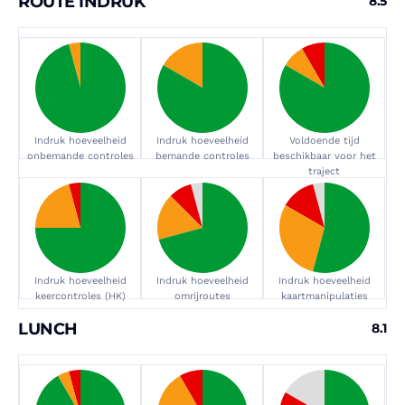
ROUTE INDRUK
8.5
Indruk hoeveelheid
Indruk hoeveelheid
Voldoende tijd
onbemande controles
bemande controles
beschikbaar voor het
traject
Indruk hoeveelheid
Indruk hoeveelheid
Indruk hoeveelheid
keercontroles (HK)
omrijroutes
kaartmanipulaties
LUNCH
8.1