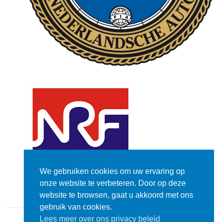
We gebruiken cookies om uw ervaring op
onze website te verbeteren. Door op deze
website te browsen, gaat u akkoord met ons
gebruik van cookies.
Lees meer over ons privacy beleid