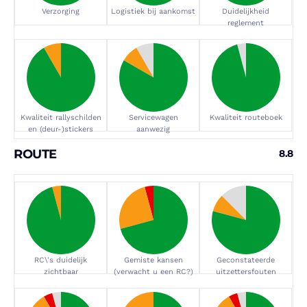
Verzorging
Logistiek bij aankomst
Duidelijkheid
reglement
Kwaliteit rallyschilden
Servicewagen
Kwaliteit routeboek
en (deur-)stickers
aanwezig
ROUTE
8.8
RC\'s duidelijk
Gemiste kansen
Geconstateerde
zichtbaar
(verwacht u een RC?)
uitzettersfouten