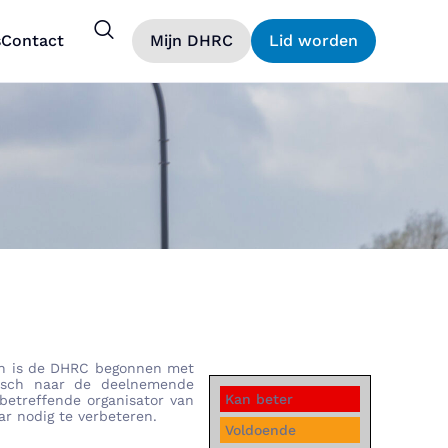
s
Contact
Mijn DHRC
Lid worden
len is de DHRC begonnen met
nisch naar de deelnemende
Kan beter
etreffende organisator van
r nodig te verbeteren.
Voldoende