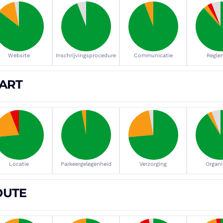
Website
Inschrijvingsprocedure
Communicatie
Regle
ART
Locatie
Parkeergelegenheid
Verzorging
Organi
OUTE