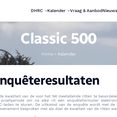
DHRC
Kalender
Vraag & Aanbod
Nieuw
Classic 500
Home
Kalender
nquêteresultaten
e kwaliteit van de voor het NK meetellende ritten te beoorde
 proefperiode om na elke rit een enquêteformulier elektro
-leden te sturen. De uitkomst van de enquête wordt met de b
evenement besproken met als doel de kwaliteit van de ritten waa