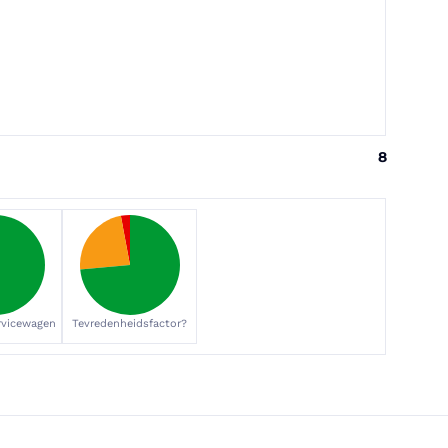
8
ervicewagen
Tevredenheidsfactor?