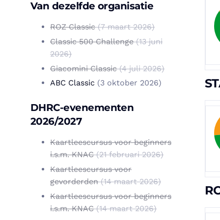
Van dezelfde organisatie
ROZ Classic
(7 maart 2026)
Classic 500 Challenge
(13 juni
2026)
Giacomini Classic
(4 juli 2026)
ST
ABC Classic
(3 oktober 2026)
DHRC-evenementen
2026/2027
Kaartleescursus voor beginners
i.s.m. KNAC
(21 februari 2026)
Kaartleescursus voor
gevorderden
(14 maart 2026)
R
Kaartleescursus voor beginners
i.s.m. KNAC
(14 maart 2026)