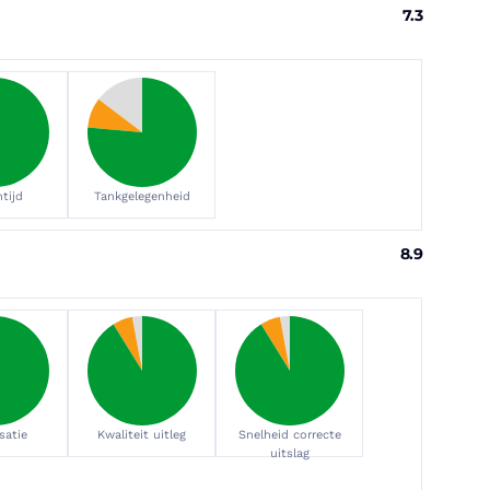
7.3
tijd
Tankgelegenheid
8.9
satie
Kwaliteit uitleg
Snelheid correcte
uitslag