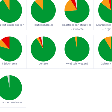
liteit routeboeken
Routecontroles
Kaartleesconstructies
Kaartleesco
- zwaarte
- orgina
Tijdschema
Lengte
Kwaliteit wegen?
Gebruik
mande controles