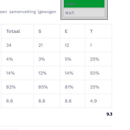
Goed
u een samenvatting (gewogen
N.V.T.
Totaal
S
E
T
34
21
12
1
4%
3%
5%
25%
14%
12%
14%
50%
82%
85%
81%
25%
8.6
8.8
8.6
4.9
9.3