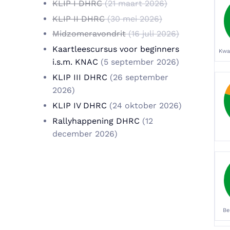
KLIP I DHRC
(21 maart 2026)
KLIP II DHRC
(30 mei 2026)
Midzomeravondrit
(16 juli 2026)
Kaartleescursus voor beginners
Kwa
i.s.m. KNAC
(5 september 2026)
KLIP III DHRC
(26 september
2026)
KLIP IV DHRC
(24 oktober 2026)
Rallyhappening DHRC
(12
december 2026)
Be