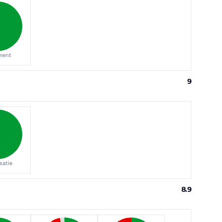
ment
9
satie
8.9