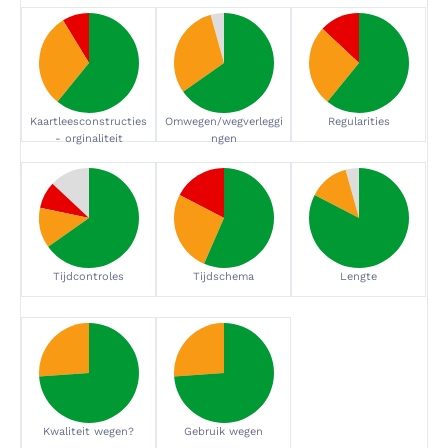
Kaartleesconstructies
Omwegen/wegverleggi
Regularities
- orginaliteit
ngen
Tijdcontroles
Tijdschema
Lengte
Kwaliteit wegen?
Gebruik wegen