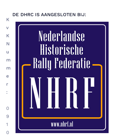
DE DHRC IS AANGESLOTEN BIJ:
K
v
K
N
u
m
m
e
r
:
0
9
1
0