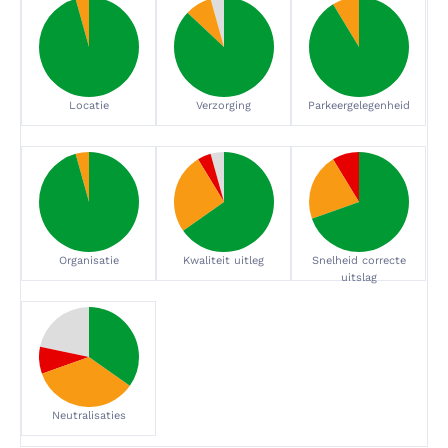
Locatie
Verzorging
Parkeergelegenheid
Organisatie
Kwaliteit uitleg
Snelheid correcte
uitslag
Neutralisaties