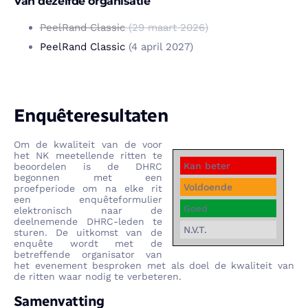
Van dezelfde organisatie
PeelRand Classic
(29 maart 2026)
PeelRand Classic
(4 april 2027)
Enquêteresultaten
Om de kwaliteit van de voor
het NK meetellende ritten te
Kan beter
beoordelen is de DHRC
begonnen met een
Voldoende
proefperiode om na elke rit
een enquêteformulier
Goed
elektronisch naar de
deelnemende DHRC-leden te
N.V.T.
sturen. De uitkomst van de
enquête wordt met de
betreffende organisator van
het evenement besproken met als doel de kwaliteit van
de ritten waar nodig te verbeteren.
Samenvatting