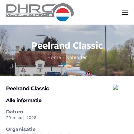
DHRC
Kalender
Peelrand Classic
Vraag & Aanbod
Home
Kalender
Nieuws
Contact
Peelrand Classic
Alle informatie
Datum
29 maart 2026
Organisatie